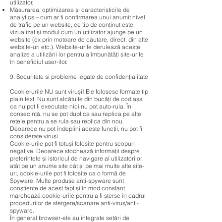
utilizator.
Măsurarea, optimizarea și caracteristicile de
analytics – cum ar fi confirmarea unui anumit nivel
de trafic pe un website, ce tip de conținut este
vizualizat și modul cum un utilizator ajunge pe un
website (ex prin motoare de căutare, direct, din alte
website-uri etc.). Website-urile derulează aceste
analize a utilizării lor pentru a îmbunătăți site-urile
în beneficiul user-ilor.
9. Securitate si probleme legate de confidențialitate
Cookie-urile NU sunt viruși! Ele folosesc formate tip
plain text. Nu sunt alcătuite din bucăți de cod așa
ca nu pot fi executate nici nu pot auto-rula. În
consecință, nu se pot duplica sau replica pe alte
rețele pentru a se rula sau replica din nou.
Deoarece nu pot îndeplini aceste funcții, nu pot fi
considerate viruși.
Cookie-urile pot fi totuși folosite pentru scopuri
negative. Deoarece stochează informații despre
preferintele și istoricul de navigare al utilizatorilor,
atât pe un anume site cât și pe mai multe alte site-
uri, cookie-urile pot fi folosite ca o formă de
Spyware. Multe produse anti-spyware sunt
conștiente de acest fapt și în mod constant
marchează cookie-urile pentru a fi șterse în cadrul
procedurilor de stergere/scanare anti-virus/anti-
spyware.
În general browser-ele au integrate setări de