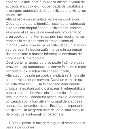
confidențialitate care furnizează diferite niveluri de
acceptare a cookie-urilor, perioada de valabilitate
și ștergere automată după ce utilizatorul a vizitat un
anumit site.
Alte aspecte de securitate legate de cookie-uri:
Deoarece protecția identității este foarte valoroasă
și reprezintă dreptul fiecărui utilizator de internet,
este indicat să se știe ce eventuale probleme pot
crea cookie-urile. Pentru ca prin intermediul lor se
transmit în mod constant în ambele sensuri
informații între browser și website, dacă un atacator
sau persoană neautorizată intervine în parcursul
de transmitere a datelor, informațiile conținute de
cookie pot fi interceptate.
Deși foarte rar, acest lucru se poate întâmpla daca
browser-ul se conectează la server folosind o rețea
necriptata (ex: o rețea WiFi nesecurizată).
Alte atacuri bazate pe cookie implică setări greșite
ale cookie-urilor pe servere. Dacă un website nu
solicita browser-ului să folosească doar canale
criptate, atacatorii pot folosi această vulnerabilitate
pentru a păcăli browser-ele în a trimite informații
prin intermediul canalelor nesecurizate. Atacatorii
utilizează apoi informațiile în scopul de a accesa
neautorizat anumite site-uri. Este foarte important
să fiți atenți în alegerea metodei celei mai potrivite
de protecție a informațiilor personale.
10. Sfaturi pentru o navigare sigura si responsabila,
bazata pe cookies.