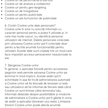
Cookie-uri de performanta a site-ului
Cookie-uri de analiza a vizitatorilor
Cookie-uri pentru geo-targeting
Cookie-uri de înregistrare
Cookie-uri pentru publicitate
Cookie-uri ale furnizorilor de publicitate
6. Conțin Cookie-urile date personale?
Cookie-urile în sine nu solicită informații cu
caracter personal pentru a putea fi utilizate și, în
cele mai multe cazuri, nu identifică personal
utilizatorii de internet. Datele personale colectate
prin utilizarea Cookie-urilor pot fi colectate doar
pentru a facilita anumite funcționalități pentru
utilizator. Aceste date sunt criptate într-un mod care
face imposibil accesul persoanelor neautorizate la
ele.
7. Ștergerea Cookie-urilor
În general, o aplicație folosită pentru accesarea
paginilor web permite salvarea Cookie-urilor pe
terminal în mod implicit. Aceste setări pot fi
schimbate în așa fel încât administrarea automată
a Cookie-urilor să fie blocată de browser-ul web
sau utilizatorul să fie informat de fiecare dată când
Cookie-uri sunt trimise către terminalul său.
Informații detaliate despre posibilitățile și modurile
de administrare a Cookie-urilor pot fi găsite în zona
de setări a aplicației (browser-ului web). Limitarea
folosirii Cookie-urilor poate afecta anumite