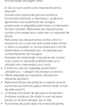
funcționalități ale paginii web.
8. De ce sunt cookie-urile importante pentru
Internet?
Cookie-urile reprezintă punctul central al
funcționării eficiente a Internetului, ajutând la
generarea unei experiențe de navigare
prietenoase și adaptată preferințelor și intereselor
fiecărui utilizator. Refuzarea sau dezactivarea
cookie-urilor poate face unele site-uri imposibil de
folosit.
Refuzarea sau dezactivarea cookie-urilor nu
înseamnă că nu veți mai primi publicitate online –
ci doar ca aceasta nu va mai putea ține cont de
preferințele și interesele dvs., evidențiate prin
comportamentul de navigare.
Exemple de întrebuințări importante ale cookie-
urilor (care nu necesită autentificarea unui
utilizator prin intermediul unui cont):
Conținut și servicii adaptate preferințelor
utilizatorului – categorii de produse și servicii.
Oferte adaptate pe interesele utilizatorilor –
reținerea parolelor.
Reținerea filtrelor de protecție a copiilor privind
conținutul pe Internet (opțiuni family mode, funcții
de safe search).
Limitarea frecventei de difuzare a reclamelor –
limitarea numărului de afișări a unei reclame
pentru un anumit utilizator pe un site.
Furnizarea de publicitate mai relevantă pentru