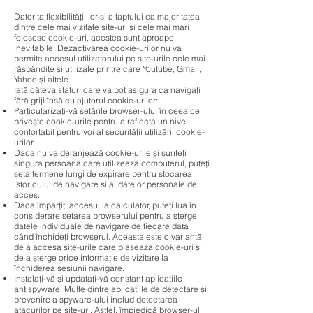
Datorita flexibilității lor si a faptului ca majoritatea
dintre cele mai vizitate site-uri și cele mai mari
folosesc cookie-uri, acestea sunt aproape
inevitabile. Dezactivarea cookie-urilor nu va
permite accesul utilizatorului pe site-urile cele mai
răspândite si utilizate printre care Youtube, Gmail,
Yahoo și altele.
Iată câteva sfaturi care va pot asigura ca navigați
fără griji însă cu ajutorul cookie-urilor:
Particularizați-vă setările browser-ului în ceea ce
privește cookie-urile pentru a reflecta un nivel
confortabil pentru voi al securității utilizării cookie-
urilor.
Daca nu va deranjează cookie-urile și sunteți
singura persoană care utilizează computerul, puteți
seta termene lungi de expirare pentru stocarea
istoricului de navigare si al datelor personale de
acces.
Daca împărțiți accesul la calculator, puteți lua în
considerare setarea browserului pentru a șterge
datele individuale de navigare de fiecare dată
când închideți browserul. Aceasta este o variantă
de a accesa site-urile care plasează cookie-uri și
de a șterge orice informație de vizitare la
închiderea sesiunii navigare.
Instalați-vă și updatați-vă constant aplicațiile
antispyware. Multe dintre aplicațiile de detectare și
prevenire a spyware-ului includ detectarea
atacurilor pe site-uri. Astfel, împiedică browser-ul