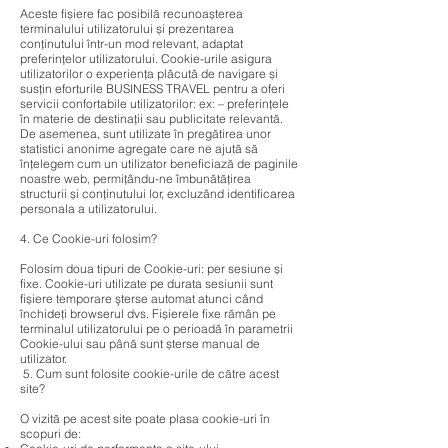
Aceste fișiere fac posibilă recunoașterea
terminalului utilizatorului și prezentarea
conținutului într-un mod relevant, adaptat
preferințelor utilizatorului. Cookie-urile asigura
utilizatorilor o experiența plăcută de navigare și
susțin eforturile BUSINESS TRAVEL pentru a oferi
servicii confortabile utilizatorilor: ex: – preferințele
în materie de destinații sau publicitate relevantă.
De asemenea, sunt utilizate în pregătirea unor
statistici anonime agregate care ne ajută să
înțelegem cum un utilizator beneficiază de paginile
noastre web, permițându-ne îmbunătățirea
structurii și conținutului lor, excluzând identificarea
personala a utilizatorului.
4. Ce Cookie-uri folosim?
Folosim doua tipuri de Cookie-uri: per sesiune și
fixe. Cookie-uri utilizate pe durata sesiunii sunt
fișiere temporare şterse automat atunci când
închideți browserul dvs. Fișierele fixe rămân pe
terminalul utilizatorului pe o perioadă în parametrii
Cookie-ului sau până sunt șterse manual de
utilizator.
5. Cum sunt folosite cookie-urile de către acest
site?
O vizită pe acest site poate plasa cookie-uri în
scopuri de: