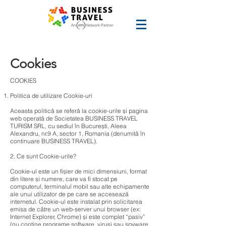
Cookies
COOKIES
Politica de utilizare Cookie-uri
Aceasta politică se referă la cookie-urile și pagina
web operată de Societatea BUSINESS TRAVEL
TURISM SRL, cu sediul în București, Aleea
Alexandru, nr.9 A, sector 1, Romania (denumită în
continuare BUSINESS TRAVEL).
2. Ce sunt Cookie-urile?
Cookie-ul este un fișier de mici dimensiuni, format
din litere și numere, care va fi stocat pe
computerul, terminalul mobil sau alte echipamente
ale unui utilizator de pe care se accesează
internetul. Cookie-ul este instalat prin solicitarea
emisa de către un web-server unui browser (ex:
Internet Explorer, Chrome) și este complet “pasiv”
(nu conține programe software, viruși sau spyware