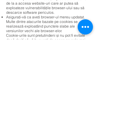
de la a accesa website-uri care ar putea să
exploateze vulnerabilitățile browser-ului sau să
descarce software periculos.
Asigurați-vă ca aveți browser-ul mereu updatat.
Multe dintre atacurile bazate pe cookies se
realizează exploatând punctele slabe ale
versiunilor vechi ale browser-elor.
Cookie-urile sunt pretutindeni și nu pot fi evitate
dacă doriți să vă bucurați de acces pe cele mai
bune si cele mai mari site-uri de pe Internet –
locale sau internaționale. Cu o înțelegere clară a
modului lor de operare și a beneficiilor pe care le
aduc, puteți lua masurile necesare de securitate
astfel încât să puteți naviga cu încredere pe
internet.
Dezactivarea și refuzul de a primi cookie-uri pot
face anumite site-uri impracticabile sau dificil de
vizitat și folosit. De asemenea, refuzul de a accepta
cookie-uri nu înseamnă ca nu veți mai primi/vedea
publicitate online.
Este posibilă setarea din browser pentru ca aceste
cookie-uri să nu mai fie acceptate sau poți seta
browser-ul să accepte cookie-uri de la un site
anume. Dar, de exemplu, daca nu ești înregistrat
folosind cookie-urile, nu vei putea lăsa comentarii.
Toate browser-ele moderne oferă posibilitatea de a
schimba setările cookie-urilor. Aceste setări se
găsesc, de regulă, în “opțiuni” sau în meniul de
“preferințe” al browser-ului tău.
Pentru a înțelege aceste setări, următoarele linkuri