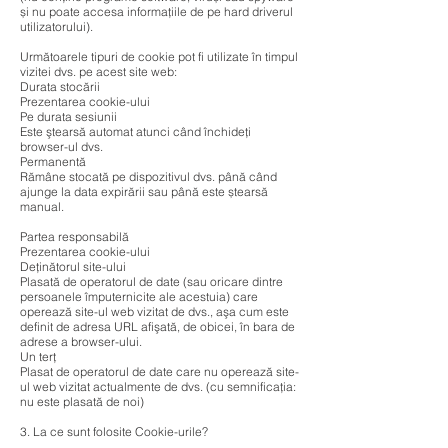
și nu poate accesa informațiile de pe hard driverul
utilizatorului).
Următoarele tipuri de cookie pot fi utilizate în timpul
vizitei dvs. pe acest site web:
Durata stocării
Prezentarea cookie-ului
Pe durata sesiunii
Este ştearsă automat atunci când închideţi
browser-ul dvs.
Permanentă
Rămâne stocată pe dispozitivul dvs. până când
ajunge la data expirării sau până este ștearsă
manual.
Partea responsabilă
Prezentarea cookie-ului
Deţinătorul site-ului
Plasată de operatorul de date (sau oricare dintre
persoanele împuternicite ale acestuia) care
operează site-ul web vizitat de dvs., aşa cum este
definit de adresa URL afişată, de obicei, în bara de
adrese a browser-ului.
Un terţ
Plasat de operatorul de date care nu operează site-
ul web vizitat actualmente de dvs. (cu semnificaţia:
nu este plasată de noi)
3. La ce sunt folosite Cookie-urile?